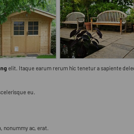
ing
elit. Itaque earum rerum hic tenetur a sapiente dele
 scelerisque eu.
n, nonummy ac, erat.