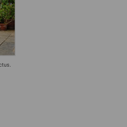
ctus.