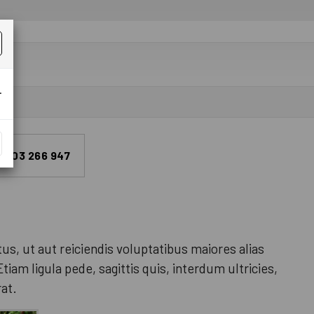
.
 603 266 947
us, ut aut reiciendis voluptatibus maiores alias
iam ligula pede, sagittis quis, interdum ultricies,
at.