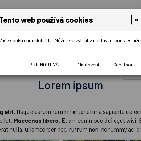
+420 000 000 000
info@nazev-domeny.cz
Tento web používá cookies
×
Vaše soukromí je důležité. Můžete si vybrat z nastavení cookies níže
PŘIJMOUT VŠE
Nastavení
Odmítnout
ej palet
Výkup palet
Služby
Kontakt
+420
Lorem ipsum
g elit
. Itaque earum rerum hic tenetur a sapiente delect
ellat.
Maecenas libero
. Etiam commodo dui eget wisi. Et
erat nulla, ullamcorper nec, rutrum non, nonummy ac, er