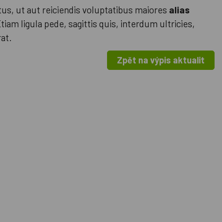
tus, ut aut reiciendis voluptatibus maiores
alias
am ligula pede, sagittis quis, interdum ultricies,
at.
Zpět na výpis aktualit