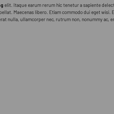
ng
elit. Itaque earum rerum hic tenetur a sapiente delec
ellat. Maecenas libero. Etiam commodo dui eget wisi. Eti
erat nulla, ullamcorper nec, rutrum non, nonummy ac, er