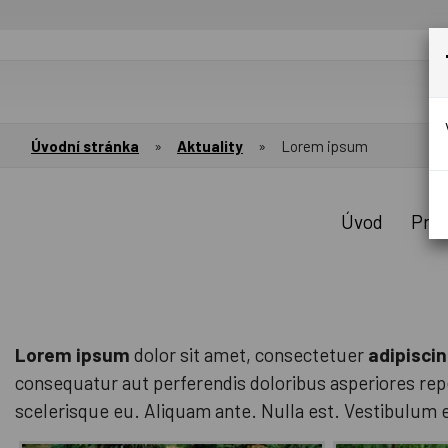
Úvodní stránka
»
Aktuality
»
Lorem ipsum
Úvod
Prod
Lorem ipsum
dolor sit amet, consectetuer
adipiscin
consequatur aut perferendis doloribus asperiores rep
scelerisque eu. Aliquam ante. Nulla est. Vestibulum 